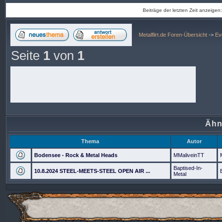
Beiträge der letzten Zeit anzeigen
Metalflirt.de Foren-Übersicht
->
Ev
Seite
1
von
1
Ähn
Thema
Autor
Bodensee - Rock & Metal Heads
MMaliveinTT
Baptised-In-
10.8.2024 STEEL-MEETS-STEEL OPEN AIR ...
Metal