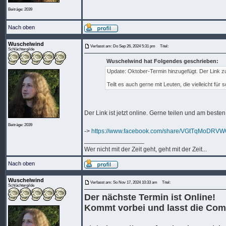
Beiträge: 2039
Nach oben
Wuschelwind
Verfasst am: Do Sep 26, 2024 5:31 pm
Titel:
Schlächtergilde
Wuschelwind hat Folgendes geschrieben:
Update: Oktober-Termin hinzugefügt. Der Link zu
Teilt es auch gerne mit Leuten, die vielleicht für
Der Link ist jetzt online. Gerne teilen und am best
Beiträge: 2039
->
https://www.facebook.com/share/VGtTqMoDRV
_________________
Wer nicht mit der Zeit geht, geht mit der Zeit...
Nach oben
Wuschelwind
Verfasst am: So Nov 17, 2024 10:33 am
Titel:
Schlächtergilde
Der nächste Termin ist Online!
Kommt vorbei und lasst die Com