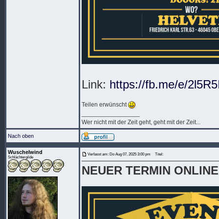
Link:
https://fb.me/e/2l5R5I
Teilen erwünscht
_________________
Wer nicht mit der Zeit geht, geht mit der Zeit...
Nach oben
Wuschelwind
Verfasst am: Do Aug 07, 2025 3:00 pm
Titel:
Schlächtergilde
NEUER TERMIN ONLINE! 