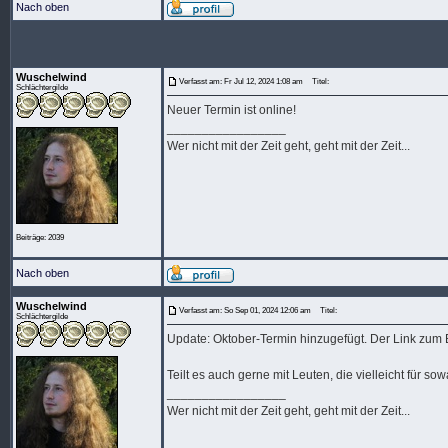
Nach oben
Wuschelwind
Verfasst am: Fr Jul 12, 2024 1:08 am
Titel:
Schlächtergilde
Neuer Termin ist online!
_________________
Wer nicht mit der Zeit geht, geht mit der Zeit...
Beiträge: 2039
Nach oben
Wuschelwind
Verfasst am: So Sep 01, 2024 12:06 am
Titel:
Schlächtergilde
Update: Oktober-Termin hinzugefügt. Der Link zum Ev
Teilt es auch gerne mit Leuten, die vielleicht für so
_________________
Wer nicht mit der Zeit geht, geht mit der Zeit...