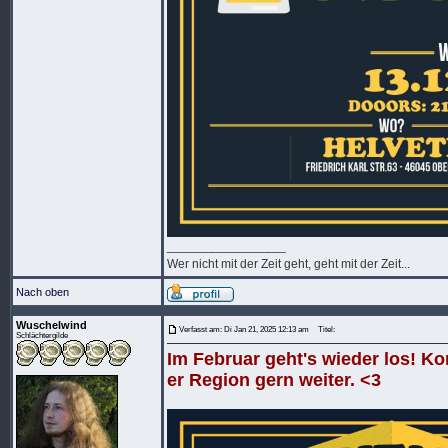
_________________
Wer nicht mit der Zeit geht, geht mit der Zeit...
Nach oben
Wuschelwind
Verfasst am: Di Jan 21, 2025 12:13 am
Titel:
Schlächtergilde
Im Februar geht's wieder los! K
er Region gern weiter. <3