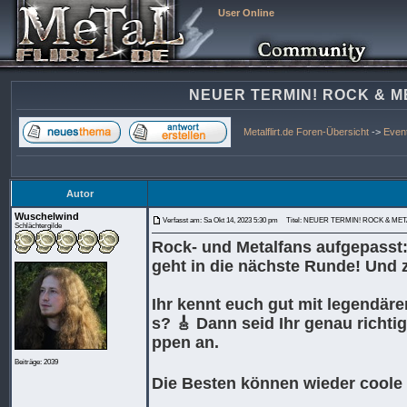
User Online
NEUER TERMIN! ROCK & ME
Metalflirt.de Foren-Übersicht
->
Even
Autor
Wuschelwind
Verfasst am: Sa Okt 14, 2023 5:30 pm
Titel: NEUER TERMIN! ROCK & META
Schlächtergilde
Rock- und Metalfans aufgepasst:
geht in die nächste Runde! Und 
Ihr kennt euch gut mit legendä
s? 🎸 Dann seid Ihr genau richti
ppen an.
Beiträge: 2039
Die Besten können wieder coole