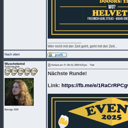
_________________
Wer nicht mit der Zeit geht, geht mit der Zeit...
Nach oben
Wuschelwind
Verfasst am: Fr Okt 31, 2025 6:23 pm
Titel:
Schlächtergilde
Nächste Runde!
Link:
https://fb.me/e/1RaCrRPC
Beiträge: 2039