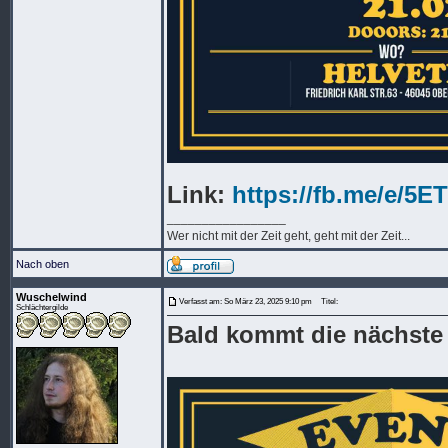
Link:
https://fb.me/e/5
_________________
Wer nicht mit der Zeit geht, geht mit der Zeit...
Nach oben
Wuschelwind
Verfasst am: So März 23, 2025 9:10 pm
Titel:
Schlächtergilde
Bald kommt die nächste