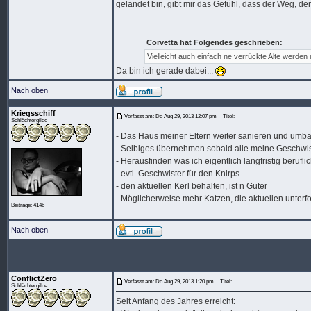
gelandet bin, gibt mir das Gefühl, dass der Weg, de
Corvetta hat Folgendes geschrieben:
Vielleicht auch einfach ne verrückte Alte werden 
Da bin ich gerade dabei...
Nach oben
Kriegsschiff
Verfasst am: Do Aug 29, 2013 12:07 pm
Titel:
Schlächtergilde
- Das Haus meiner Eltern weiter sanieren und umb
- Selbiges übernehmen sobald alle meine Geschwi
- Herausfinden was ich eigentlich langfristig beruf
- evtl. Geschwister für den Knirps
- den aktuellen Kerl behalten, ist n Guter
- Möglicherweise mehr Katzen, die aktuellen unterf
Beiträge: 4146
Nach oben
ConflictZero
Verfasst am: Do Aug 29, 2013 1:20 pm
Titel:
Schlächtergilde
Seit Anfang des Jahres erreicht: