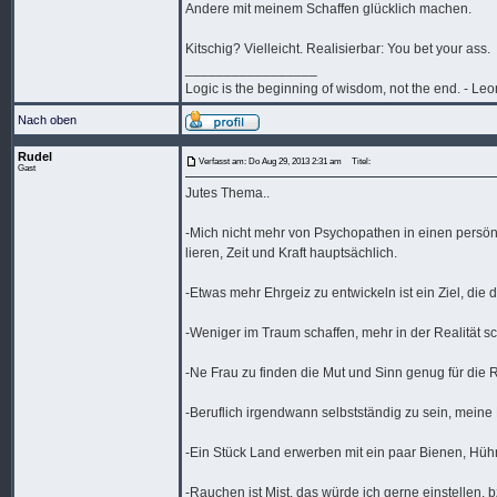
Andere mit meinem Schaffen glücklich machen.
Kitschig? Vielleicht. Realisierbar: You bet your ass.
_________________
Logic is the beginning of wisdom, not the end. - L
Nach oben
Rudel
Verfasst am: Do Aug 29, 2013 2:31 am
Titel:
Gast
Jutes Thema..
-Mich nicht mehr von Psychopathen in einen persönli
lieren, Zeit und Kraft hauptsächlich.
-Etwas mehr Ehrgeiz zu entwickeln ist ein Ziel, die
-Weniger im Traum schaffen, mehr in der Realität sc
-Ne Frau zu finden die Mut und Sinn genug für die Re
-Beruflich irgendwann selbstständig zu sein, meine
-Ein Stück Land erwerben mit ein paar Bienen, Hühne
-Rauchen ist Mist, das würde ich gerne einstellen,