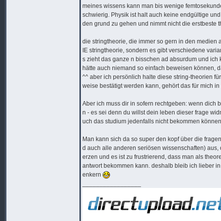
meines wissens kann man bis wenige femtosekunden v
schwierig. Physik ist halt auch keine endgültige un
den grund zu gehen und nimmt nicht die erstbeste t
die stringtheorie, die immer so gern in den medien 
IE stringtheorie, sondern es gibt verschiedene var
s zieht das ganze n bisschen ad absurdum und ich k
hätte auch niemand so einfach beweisen können, da
^^ aber ich persönlich halte diese string-theorien f
weise bestätigt werden kann, gehört das für mich in
Aber ich muss dir in sofern rechtgeben: wenn dich br
n - es sei denn du willst dein leben dieser frage wi
uch das studium jedenfalls nicht bekommen könne
Man kann sich da so super den kopf über die fragen
d auch alle anderen seriösen wissenschaften) aus, 
erzen und es ist zu frustrierend, dass man als theor
antwort bekommen kann. deshalb bleib ich lieber i
enkern
_________________