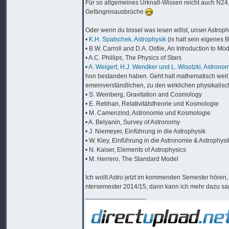
Für so allgemeines Urknall-Wissen reicht auch N24
Gefängnisausbrüche
Oder wenn du bissel was lesen willst, unser Astrophy
•
K.H. Spatschek, Astrophysik
(is halt sein eigenes 
• B.W. Carroll and D.A. Ostlie, An Introduction to Mo
• A.C. Phillips, The Physics of Stars
•
A. Weigert, H.J. Wendker und L. Wisotzki, Astrono
hon bestanden haben. Geht halt mathematisch weit ü
emeinverständlichen, zu den wirklichen physikal
• S. Weinberg, Gravitation and Cosmology
• E. Rebhan, Relativitätstheorie und Kosmologie
• M. Camenzind, Astronomie und Kosmologie
• A. Belyanin, Survey of Astronomy
• J. Niemeyer, Einführung in die Astrophysik
• W. Kley, Einführung in die Astronomie & Astrophysi
• N. Kaiser, Elements of Astrophysics
• M. Herrero, The Standard Model
Ich wollt Astro jetzt im kommenden Semester hören, 
ntersemester 2014/15, dann kann ich mehr dazu s
_________________