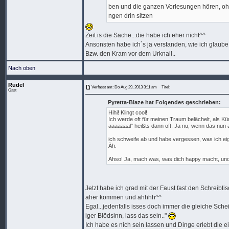
ben und die ganzen Vorlesungen hören, ohn
ngen drin sitzen
Zeit is die Sache...die habe ich eher nicht^^
Ansonsten habe ich`s ja verstanden, wie ich glaube.
Bzw. den Kram vor dem Urknall..
Nach oben
Rudel
Verfasst am: Do Aug 29, 2013 3:11 am
Titel:
Gast
Pyretta-Blaze hat Folgendes geschrieben:
Hihi! Klingt cool!
Ich werde oft für meinen Traum belächelt, als Kü
aaaaaaal" heißts dann oft. Ja nu, wenn das nun 
ich schweife ab und habe vergessen, was ich eige
Äh.
Ahso! Ja, mach was, was dich happy macht, und
Jetzt habe ich grad mit der Faust fast den Schreibti
aher kommen und ahhhh^^
Egal...jedenfalls isses doch immer die gleiche Sche
iger Blödsinn, lass das sein.."
Ich habe es nich sein lassen und Dinge erlebt die e