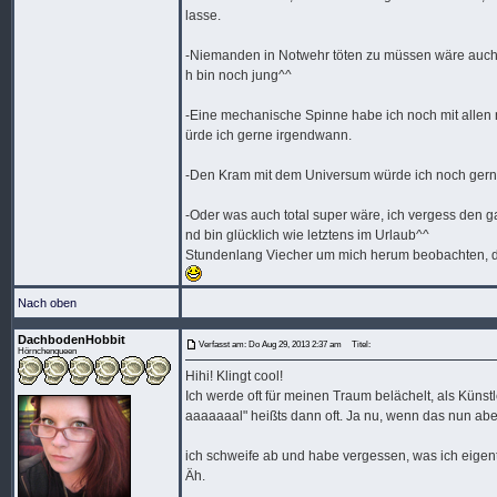
lasse.
-Niemanden in Notwehr töten zu müssen wäre auch ec
h bin noch jung^^
-Eine mechanische Spinne habe ich noch mit allen nö
ürde ich gerne irgendwann.
-Den Kram mit dem Universum würde ich noch gern
-Oder was auch total super wäre, ich vergess den 
nd bin glücklich wie letztens im Urlaub^^
Stundenlang Viecher um mich herum beobachten, di
Nach oben
DachbodenHobbit
Verfasst am: Do Aug 29, 2013 2:37 am
Titel:
Hörnchenqueen
Hihi! Klingt cool!
Ich werde oft für meinen Traum belächelt, als Künst
aaaaaaal" heißts dann oft. Ja nu, wenn das nun abe
ich schweife ab und habe vergessen, was ich eigent
Äh.