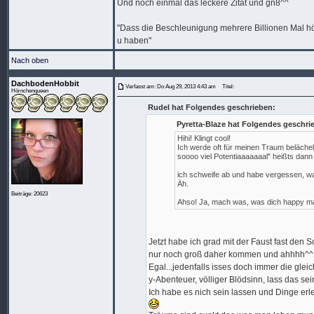
Und noch einmal das leckere Zitat und gn8^^
"Dass die Beschleunigung mehrere Billionen Mal höhe
u haben"
Nach oben
DachbodenHobbit
Verfasst am: Do Aug 29, 2013 4:43 am
Titel:
Hörnchenqueen
Rudel hat Folgendes geschrieben:
Pyretta-Blaze hat Folgendes geschri
Hihi! Klingt cool!
Ich werde oft für meinen Traum belächel
soooo viel Potentiaaaaaaal" heißts dann
ich schweife ab und habe vergessen, was
Äh.
Beiträge: 20623
Ahso! Ja, mach was, was dich happy ma
Jetzt habe ich grad mit der Faust fast den S
nur noch groß daher kommen und ahhhh^^
Egal...jedenfalls isses doch immer die glei
y-Abenteuer, völliger Blödsinn, lass das sei
Ich habe es nich sein lassen und Dinge erle