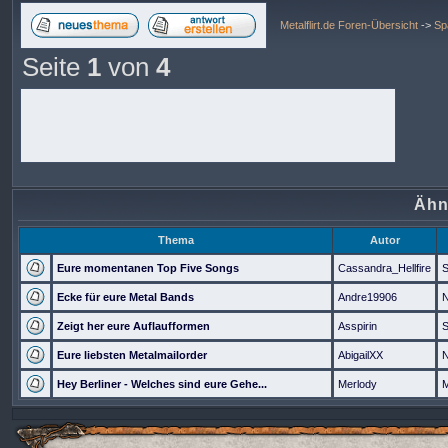
Metalflirt.de Foren-Übersicht
->
Sp
Seite
1
von
4
Ähn
Thema
Autor
Eure momentanen Top Five Songs
Cassandra_Hellfire
Ecke für eure Metal Bands
Andre19906
N
Zeigt her eure Auflaufformen
Asspirin
Eure liebsten Metalmailorder
AbigailXX
N
Hey Berliner - Welches sind eure Gehe...
Merlody