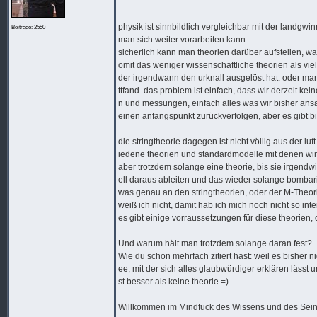
physik ist sinnbildlich vergleichbar mit der lan
Beiträge: 2550
man sich weiter vorarbeiten kann.
sicherlich kann man theorien darüber aufstellen, wa
omit das weniger wissenschaftliche theorien als vi
der irgendwann den urknall ausgelöst hat. oder ma
ttfand. das problem ist einfach, dass wir derzeit k
n und messungen, einfach alles was wir bisher ansat
einen anfangspunkt zurückverfolgen, aber es gibt b
die stringtheorie dagegen ist nicht völlig aus der lu
iedene theorien und standardmodelle mit denen wir h
aber trotzdem solange eine theorie, bis sie irgen
ell daraus ableiten und das wieder solange bombarie
was genau an den stringtheorien, oder der M-Theo
weiß ich nicht, damit hab ich mich noch nicht so inte
es gibt einige vorraussetzungen für diese theorien
Und warum hält man trotzdem solange daran fest?
Wie du schon mehrfach zitiert hast: weil es bisher 
ee, mit der sich alles glaubwürdiger erklären lässt 
st besser als keine theorie =)
Willkommen im Mindfuck des Wissens und des Sei