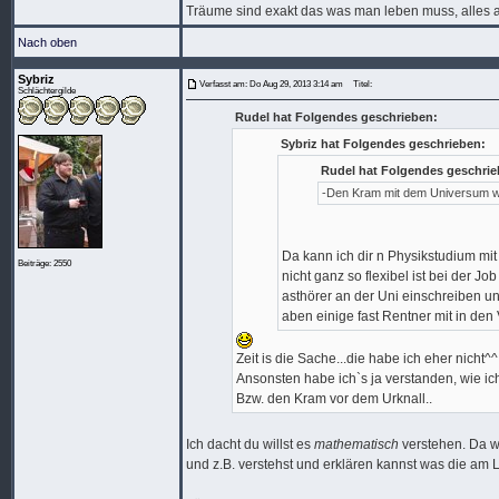
Träume sind exakt das was man leben muss, alles an
Nach oben
Sybriz
Verfasst am: Do Aug 29, 2013 3:14 am
Titel:
Schlächtergilde
Rudel hat Folgendes geschrieben:
Sybriz hat Folgendes geschrieben:
Rudel hat Folgendes geschrie
-Den Kram mit dem Universum w
Da kann ich dir n Physikstudium mi
Beiträge: 2550
nicht ganz so flexibel ist bei der J
asthörer an der Uni einschreiben 
aben einige fast Rentner mit in den
Zeit is die Sache...die habe ich eher nicht^^
Ansonsten habe ich`s ja verstanden, wie ic
Bzw. den Kram vor dem Urknall..
Ich dacht du willst es
mathematisch
verstehen. Da w
und z.B. verstehst und erklären kannst was die a