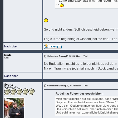
Träume sind exakt das was man leben muss, 
^^
So und nicht anders. Soll ich bescheid geben, wenn 
_________________
Logic is the beginning of wisdom, not the end. - L
Nach oben
Rudel
Verfasst am: Do Aug 29, 2013 4:54 am
Titel:
Gast
Ne Bude allein macht es ja leider nicht, es sei denn
Na ein Traum wäre jedenfalls noch n`Stück Land u
Nach oben
Sybriz
Verfasst am: Do Aug 29, 2013 5:22 am
Titel:
Schlächtergilde
Rudel hat Folgendes geschrieben:
Mich stört eigentlich nur die Tatsache, dass "Nicht
Bei jeder Theorie bleibt immer noch ein "Davor"
Wozu sich Gedanken machen, über die Art und We
Das versteh ich halt nicht..aber sich an einer Theo
Und schlimmer noch..unendliche Möglichkeiten gi