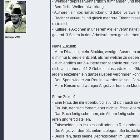
- Weniger depressiv/lethargisch rumhängen und m
- Berufliche Weiterentwicklung
- Aufhören sinnlos rumzuficken und dabei verzweife
- Rechner verkauft und gleich mehrere Erkenntnisse
e sie nicht.
- Kulturelle Aktionen in unserem Atelier veranstalt
gelernt. 3 Seiten in den Arbeitsräumen geschrieben.
Beiträge: 2994
Nahe Zukunft:
- Mehr Disziplin, mehr Struktur, weniger Ausreden 
d mir nur Energie entzieht, als mir welche zu geben
- Mich endlich auf 3-4 Interessensgebiete zurückfahr
eicht auch eher auf 1-2 Gebiete einschränken.... G
jedem einzelnen ein ganzes Leben verbringen könn
- Den Sport wieder zur Routine werden lassen. Je w
- Mehr Reisen und weniger Angst vor fremden Me
Ferne Zukunft:
- Eine Frau, die mir ebenbürtig ist und sich auch so 
- Ein Job, der mich fordert, aber nicht auffrisst. Alte
- Das Buch fertig schreiben, ein Album fertig schre
ieren und fertig stellen.
- Entscheiden, ob ich sesshaft oder ein Reisender b
- Die Angst vor dem Scheitern ablegen. Sie boykotti
- Begreifen, dass meine Depressionen im Kopf sind u