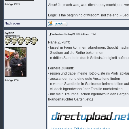
Ahso! Ja, mach was, was dich happy macht, und wen
Beiträge: 20623
_________________
Logic is the beginning of wisdom, not the end. - L
Nach oben
Sybriz
Verfasst am: Do Aug 29, 2013 2:40 am
Titel:
Schlächtergilde
Nahe Zukunft:
- bissel in Form kommen, abnehmen, Spocht mach
- Studium auf die Reihe bekommen
- n drittes Standbein durch Selbstständigkeit aufba
Fernere Zukunft:
- reisen und dabei meine ToDo-Liste im Profil abkl
- auswandern und eine gute Anstellung finden
Beiträge: 2550
- n viertes Standbein in Gastronomie/Immobilien a
- vll doch irgendwann über Familie nachdenken
- mir mein Traumhäuschen irgendwo in den Bergen e
h-angehauchter Garten, etc.)
_________________