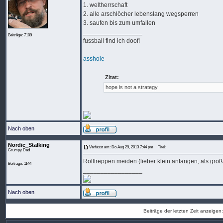
1. weltherrschaft
2. alle arschlöcher lebenslang wegsperren
3. saufen bis zum umfallen
_________________
Beiträge: 7109
fussball find ich doof!
asshole
Zitat:
hope is not a strategy
Nach oben
Nordic_Stalking
Verfasst am: Do Aug 29, 2013 7:44 pm
Titel:
Grumpy Dad
Rolltreppen meiden (lieber klein anfangen, als groß
Beiträge: 1144
_________________
Nach oben
Beiträge der letzten Zeit anzeigen