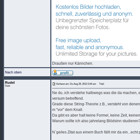
Draußen nur Kännchen.
Nach oben
Rudel
Verfasst am: Do Aug 29, 2013 3:44 am
Titel:
Gast
Ne du..ich verstehe halbwegs was die da machen, erk
versum betreffend.
Grade diese String-Theorie z.B., versteht von denen 
m "vor" dem Knall.
Da gibt es aber halt keine Formel, keine Zeit, keinen
Warum sollte ich also jahrelang Blödsinn studieren
N`geiles Zitat aus einem Buch fällt mir da ein...ech