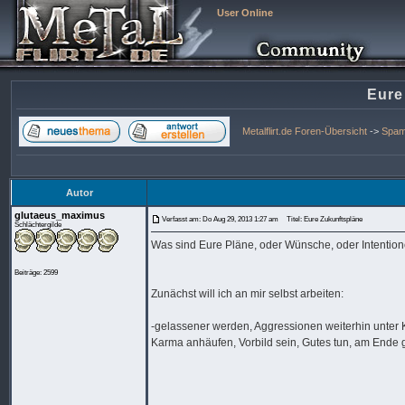
User Online
Eure
Metalflirt.de Foren-Übersicht
->
Spa
Autor
glutaeus_maximus
Verfasst am: Do Aug 29, 2013 1:27 am
Titel: Eure Zukunftspläne
Schlächtergilde
Was sind Eure Pläne, oder Wünsche, oder Intentione
Beiträge: 2599
Zunächst will ich an mir selbst arbeiten:
-gelassener werden, Aggressionen weiterhin unter K
Karma anhäufen, Vorbild sein, Gutes tun, am Ende g