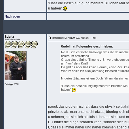
"Dass die Beschleunigung mehrere Billionen Mal höhe
u haben"
Nach oben
Sybriz
Verfasst am: Do Aug 29, 2013 4:24 am
Titel:
Schlächtergilde
Rudel hat Folgendes geschrieben:
Ne du..ich verstehe halbwegs was die da machen, 
niversum betreffend.
Grade diese String-Theorie z.B., versteht von den
am "vor" dem Knall.
Da gibt es aber halt keine Formel, keine Zeit, kei
Warum sollte ich also jahrelang Blödsinn studier
N`geiles Zitat aus einem Buch fällt mir da ein...
Beiträge: 2550
"Dass die Beschleunigung mehrere Billionen Mal hö
haben"
nagut, das problem ist halt, dass die physik seit jah
prinzip so ab: man untersucht etwas, überleg sich e
u nehmen, bis sie sich als falsch heraus stellt und 
CH hinter die dinge schauen kann, sondern sich nur
t, dass sie immer näher und näher kommen aber dies