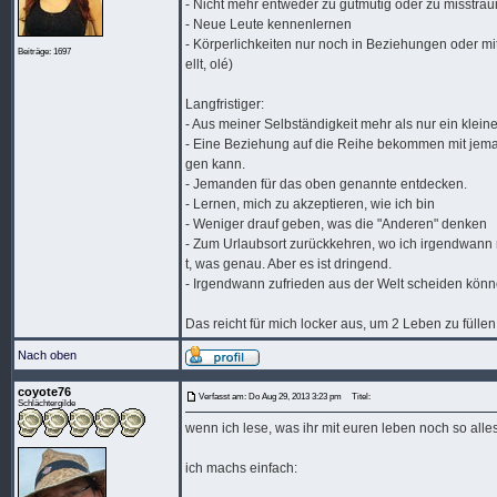
- Nicht mehr entweder zu gutmütig oder zu misstra
- Neue Leute kennenlernen
- Körperlichkeiten nur noch in Beziehungen oder mit
Beiträge: 1697
ellt, olé)
Langfristiger:
- Aus meiner Selbständigkeit mehr als nur ein kle
- Eine Beziehung auf die Reihe bekommen mit jemande
gen kann.
- Jemanden für das oben genannte entdecken.
- Lernen, mich zu akzeptieren, wie ich bin
- Weniger drauf geben, was die "Anderen" denken
- Zum Urlaubsort zurückkehren, wo ich irgendwann ma
t, was genau. Aber es ist dringend.
- Irgendwann zufrieden aus der Welt scheiden könn
Das reicht für mich locker aus, um 2 Leben zu fülle
Nach oben
coyote76
Verfasst am: Do Aug 29, 2013 3:23 pm
Titel:
Schlächtergilde
wenn ich lese, was ihr mit euren leben noch so al
ich machs einfach: