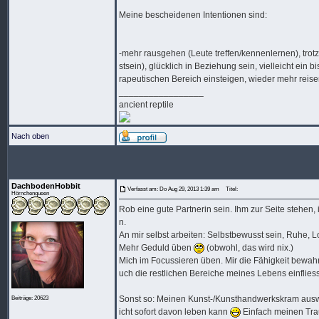
Meine bescheidenen Intentionen sind:
-mehr rausgehen (Leute treffen/kennenlernen), trot
stsein), glücklich in Beziehung sein, vielleicht ein
rapeutischen Bereich einsteigen, wieder mehr reis
_________________
ancient reptile
Nach oben
DachbodenHobbit
Verfasst am: Do Aug 29, 2013 1:39 am
Titel:
Hörnchenqueen
Rob eine gute Partnerin sein. Ihm zur Seite stehen
n.
An mir selbst arbeiten: Selbstbewusst sein, Ruhe, 
Mehr Geduld üben
(obwohl, das wird nix.)
Mich im Focussieren üben. Mir die Fähigkeit bewah
uch die restlichen Bereiche meines Lebens einfliess
Sonst so: Meinen Kunst-/Kunsthandwerkskram auswei
Beiträge: 20623
icht sofort davon leben kann
Einfach meinen Trau