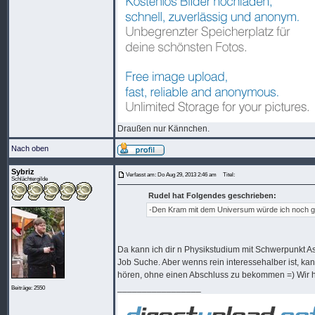
Draußen nur Kännchen.
Nach oben
Sybriz
Verfasst am: Do Aug 29, 2013 2:46 am
Titel:
Schlächtergilde
Rudel hat Folgendes geschrieben:
-Den Kram mit dem Universum würde ich noch g
Da kann ich dir n Physikstudium mit Schwerpunkt 
Job Suche. Aber wenns rein interessehalber ist, ka
hören, ohne einen Abschluss zu bekommen =) Wir ha
_________________
Beiträge: 2550