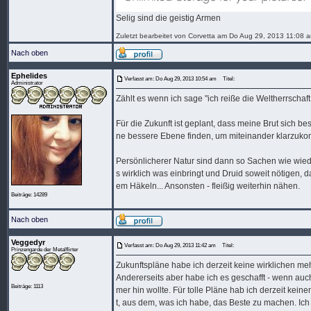
Selig sind die geistig Armen
Zuletzt bearbeitet von Corvetta am Do Aug 29, 2013 11:08 a
Nach oben
Ephelides
Verfasst am: Do Aug 29, 2013 10:54 am
Titel:
Administrator
Zählt es wenn ich sage "ich reiße die Weltherrschaf
Für die Zukunft ist geplant, dass meine Brut sich b
ne bessere Ebene finden, um miteinander klarzukom
Persönlicherer Natur sind dann so Sachen wie wied
s wirklich was einbringt und Druid soweit nötigen, d
em Häkeln... Ansonsten - fleißig weiterhin nähen.
Beiträge: 14289
Nach oben
Veggedyr
Verfasst am: Do Aug 29, 2013 11:42 am
Titel:
Prinzengarde der Metalflirter
Zukunftspläne habe ich derzeit keine wirklichen meh
Andererseits aber habe ich es geschafft - wenn auch
Beiträge: 1113
mer hin wollte. Für tolle Pläne hab ich derzeit keine
t, aus dem, was ich habe, das Beste zu machen. Ich 