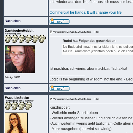
uch wieder aus dem Kopf heraus. Ich muss nur loslas
_________________
Commercial for hands. It will change your life
Nach oben
DachbodenHobbit
Verfasst am: Do Aug 29, 2013 2:23 pm
Titel:
Hörnchenqueen
Rudel hat Folgendes geschrieben:
Ne Bude allein macht es ja leider nicht, es sei d
Na ein Traum wäre jedenfalls noch n`Stück Lan
Ist machbar, schwierig, aber machbar. Tschakka!
_________________
Beiträge: 20623
Logic is the beginning of wisdom, not the end. - L
Nach oben
FraeuleinSocke
Verfasst am: Do Aug 29, 2013 3:14 pm
Titel:
Prinzengarde der Metalflirter
Kurzfristiger:
- Weiterhin mehr Sport treiben
- Wieder anfangen zu nähen und endlich diesen bes
- Auch weiterhin wenns geht täglich am Cello üben 
- Mehr rausgehen (das wird schwierig)