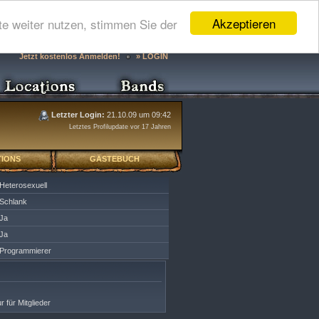
Akzeptieren
e weiter nutzen, stimmen Sie der
Jetzt kostenlos Anmelden!
» LOGIN
Letzter Login:
21.10.09 um 09:42
Letztes Profilupdate vor 17 Jahren
IONS
GÄSTEBUCH
Heterosexuell
Schlank
Ja
Ja
Programmierer
r für Mitglieder