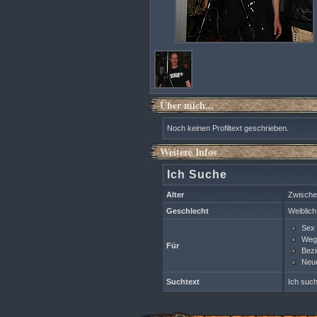
Über mich...
Noch keinen Profiltext geschrieben.
Weitere Infos
Ich Suche
Alter
Zwische
Geschlecht
Weiblich
Sex
Wegg
Für
Bezi
Neue
Suchtext
Ich such