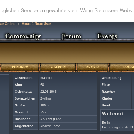
glichen Service zu gewährleisten. Wenn Sie unsere Websit
ser Online
Heute 1 Neue User
FREUNDE
GALERIE
EVENTS
LOCAT
Geschlecht
Männlich
Orientierung
Alter
60
Figur
Geburtstag
22.05.1966
Raucher
Sternzeichen
Zwilling
Kinder
Größe
180 cm
Beruf
Gewicht
75 kg
Wohnort
Haarlänge
< 50 cm (Lang)
Berlin
Augenfarbe
Andere Farbe
Entfernung von dir: Nu