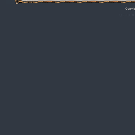
Copyri
Q:|S:0|P:0