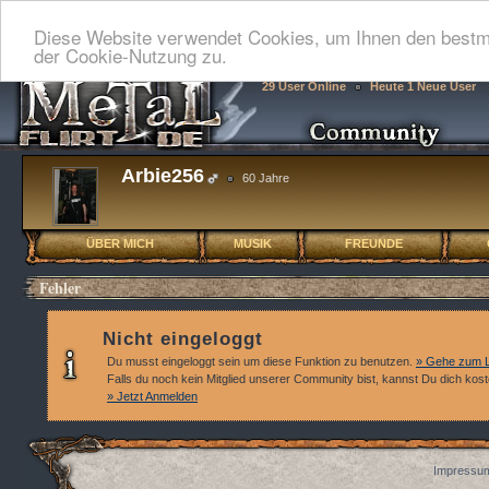
Diese Website verwendet Cookies, um Ihnen den bestmö
der Cookie-Nutzung zu.
29 User Online
Heute 1 Neue User
Arbie256
60 Jahre
ÜBER MICH
MUSIK
FREUNDE
Fehler
Nicht eingeloggt
Du musst eingeloggt sein um diese Funktion zu benutzen.
» Gehe zum L
Falls du noch kein Mitglied unserer Community bist, kannst Du dich kos
» Jetzt Anmelden
Impressum