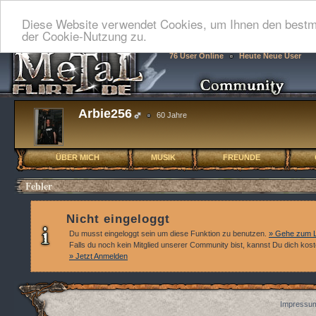
Diese Website verwendet Cookies, um Ihnen den bestmö
der Cookie-Nutzung zu.
76 User Online
Heute Neue User
Arbie256
60 Jahre
ÜBER MICH
MUSIK
FREUNDE
Fehler
Nicht eingeloggt
Du musst eingeloggt sein um diese Funktion zu benutzen.
» Gehe zum L
Falls du noch kein Mitglied unserer Community bist, kannst Du dich kos
» Jetzt Anmelden
Impressum