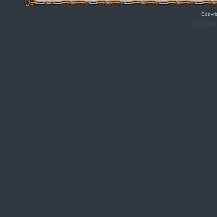
Copyri
Q:|S:0|P:0