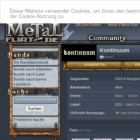
Diese Website verwendet Cookies, um Ihnen den bestmö
der Cookie-Nutzung zu.
126 User Online
Heute 4 Neue User
Kontinuum
Island
Die Banddatenbank
BANDINFOS
EV
Bands nach Alphabet
Bands nach Land
Gegründet:
2010 in Reykjav
Bands nach Genre
Labelliste
Bandstatus:
Aktiv
Genre:
Black
Doom
Label:
2012 - Jetzt
Can
Offizielle Homepage:
http://kont
Erweiterte Suche
Fans
(21 Fans)