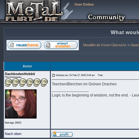
User Online
What woul
Metalflirt.de Foren-Übersicht
->
Spa
Autor
DachbodenHobbit
Verfasst am: Di Feb 17, 2015 2:44 am
Titel:
Hörnchenqueen
Teechen/Bierchen im Grünen Drachen
_________________
Logic is the beginning of wisdom, not the end. - L
Beiträge: 20623
Nach oben