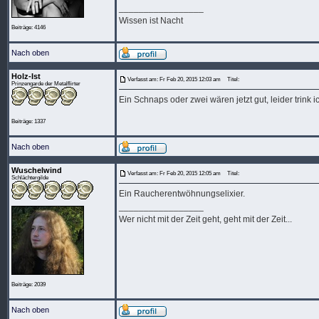
_________________
Wissen ist Nacht
Beiträge: 4146
Nach oben
Holz-Ist
Verfasst am: Fr Feb 20, 2015 12:03 am
Titel:
Prinzengarde der Metalflirter
Ein Schnaps oder zwei wären jetzt gut, leider trink i
Beiträge: 1337
Nach oben
Wuschelwind
Verfasst am: Fr Feb 20, 2015 12:05 am
Titel:
Schlächtergilde
Ein Raucherentwöhnungselixier.
_________________
Wer nicht mit der Zeit geht, geht mit der Zeit...
Beiträge: 2039
Nach oben