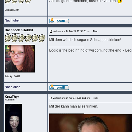
Ach du guter... Bierchen, haste dir verdient
Beiträge: 1337
Nach oben
DachbodenHobbit
Verfasst am: Fr Feb 20, 2015 3:01 am
Titel:
Hörnchenqueen
Mit dem würd ich sogar n Schnappes trinken!
_________________
Logic is the beginning of wisdom, not the end. - L
Beiträge: 20623
Nach oben
KreaThyr
Verfasst am: Di Apr 07, 2015 1:01 pm
Titel:
Mutti hilft!
Mit der kann man alles trinken.
_________________