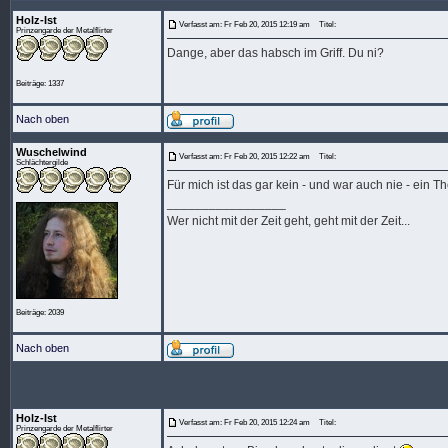
Holz-Ist
Verfasst am: Fr Feb 20, 2015 12:19 am
Titel:
Prinzengarde der Metalflirter
Dange, aber das habsch im Griff. Du ni?
Beiträge: 1337
Nach oben
Wuschelwind
Verfasst am: Fr Feb 20, 2015 12:22 am
Titel:
Schlächtergilde
Für mich ist das gar kein - und war auch nie - ein Th
_________________
Wer nicht mit der Zeit geht, geht mit der Zeit...
Beiträge: 2039
Nach oben
Holz-Ist
Verfasst am: Fr Feb 20, 2015 12:24 am
Titel:
Prinzengarde der Metalflirter