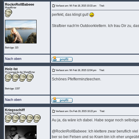
RocknRollBabeee
Verfasst am: Mi Feb 18, 2015 10:33 am
Titel:
Metalflirter
perfekt, das klingt gut!
Strafbier nach'm Outdoorklettern. Ich trau Dir zu, d
Beiträge: 115
Nach oben
Holz-Ist
Verfasst am: Mi Feb 18, 2015 12:04 pm
Titel:
Prinzengarde der Metalflirter
Schönes Pfefferminzteechen.
Beiträge: 1337
Nach oben
Kriegsschiff
Verfasst am: Do Feb 19, 2015 10:22 pm
Titel:
Schlächtergilde
Au ja, da wäre ich dabei. Habe sogar noch selbstg
@RocknRollBabeee: Ich klettere zwar beruflich vie
ber so bei Felsen und so Kram bin ich eher ungeüb