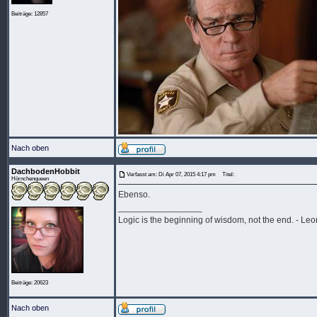
Beiträge: 12857
Nach oben
DachbodenHobbit
Verfasst am: Di Apr 07, 2015 4:17 pm
Titel:
Hörnchenqueen
Ebenso.
_________________
Logic is the beginning of wisdom, not the end. - L
Beiträge: 20623
Nach oben