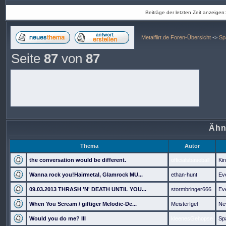
Beiträge der letzten Zeit anzeigen
Metalflirt.de Foren-Übersicht
->
Sp
Seite
87
von
87
Ähn
Thema
Autor
the conversation would be different.
officialsbaseball
Ki
Wanna rock you!Hairmetal, Glamrock MU...
ethan-hunt
Ev
09.03.2013 THRASH 'N' DEATH UNTIL YOU...
stormbringer666
Ev
When You Scream / giftiger Melodic-De...
MeisterIgel
Ne
Would you do me? III
kleenesGehopse
Sp