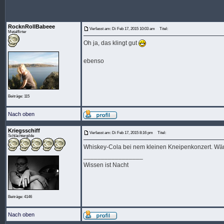
RocknRollBabeee
Verfasst am: Di Feb 17, 2015 10:03 am
Titel:
Metalflirter
Oh ja, das klingt gut
ebenso
Beiträge: 115
Nach oben
Kriegsschiff
Verfasst am: Di Feb 17, 2015 8:16 pm
Titel:
Schlächtergilde
Whiskey-Cola bei nem kleinen Kneipenkonzert. Wär
_________________
Wissen ist Nacht
Beiträge: 4146
Nach oben