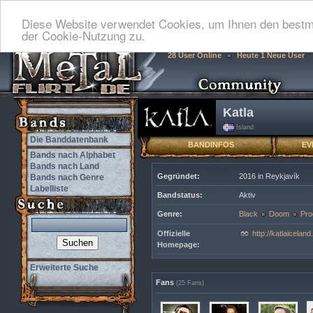
Diese Website verwendet Cookies, um Ihnen den bestmö
der Cookie-Nutzung zu.
28 User Online
Heute 1 Neue User
Katla
Island
Die Banddatenbank
BANDINFOS
EV
Bands nach Alphabet
Bands nach Land
Gegründet:
2016 in Reykjavík
Bands nach Genre
Labelliste
Bandstatus:
Aktiv
Genre:
Black
Doom
Pro
Offizielle
http://katlaicela
Homepage:
Erweiterte Suche
Fans
(25 Fans)